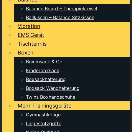
Balance Board – Therapiekreisel
Ballkissen – Balance Sitzkissen
Vibration
EMS Gerät
Tischtennis
Boxen
Boxensack & Co.
Kinderboxsack
Boxsackhalterung
Boxsack Wandhalterung
Twins Boxhandschuhe
Mehr Trainingsgeräte
Gymnastikringe
Liegestützgriffe