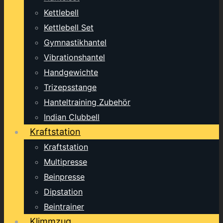
Kettlebell
Kettlebell Set
Gymnastikhantel
Vibrationshantel
Handgewichte
Trizepsstange
Hanteltraining Zubehör
Indian Clubbell
Kraftstation
Kraftstation
Multipresse
Beinpresse
Dipstation
Beintrainer
Klimmzug