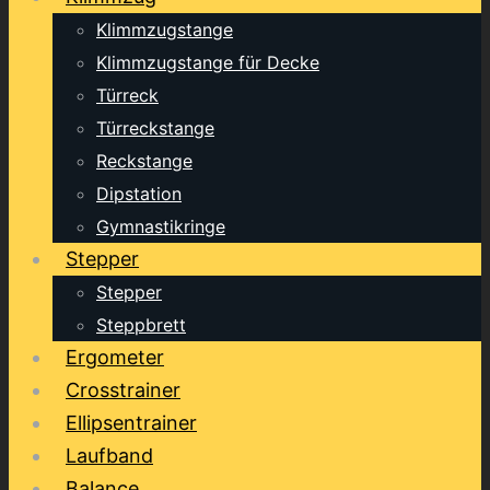
Klimmzugstange
Klimmzugstange für Decke
Türreck
Türreckstange
Reckstange
Dipstation
Gymnastikringe
Stepper
Stepper
Steppbrett
Ergometer
Crosstrainer
Ellipsentrainer
Laufband
Balance