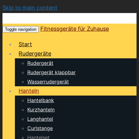
Skip to main content
Fitnessgeräte für Zuhause
Toggle navigation
Start
Rudergeräte
Rudergerät
Rudergerät klappbar
Wasserrudergerät
Hanteln
Hantelbank
Kurzhanteln
Langhantel
Curlstange
Hantelset