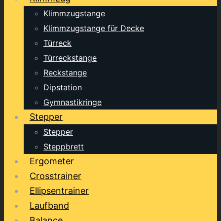
Klimmzugstange
Klimmzugstange für Decke
Türreck
Türreckstange
Reckstange
Dipstation
Gymnastikringe
Stepper
Stepper
Steppbrett
Ergometer
Crosstrainer
Ellipsentrainer
Laufband
Balance