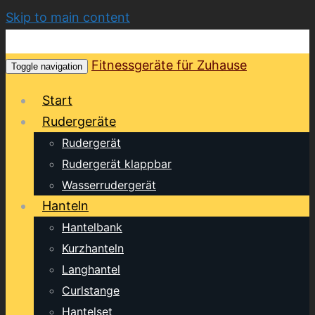
Skip to main content
Fitnessgeräte für Zuhause
Toggle navigation
Start
Rudergeräte
Rudergerät
Rudergerät klappbar
Wasserrudergerät
Hanteln
Hantelbank
Kurzhanteln
Langhantel
Curlstange
Hantelset