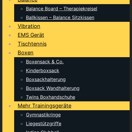
Balance Board – Therapiekreisel
Ballkissen – Balance Sitzkissen
Vibration
EMS Gerät
Tischtennis
Boxen
Boxensack & Co.
Kinderboxsack
Boxsackhalterung
Boxsack Wandhalterung
Twins Boxhandschuhe
Mehr Trainingsgeräte
Gymnastikringe
Liegestützgriffe