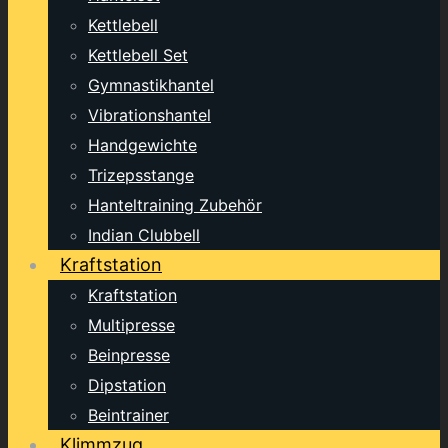
Kettlebell
Kettlebell Set
Gymnastikhantel
Vibrationshantel
Handgewichte
Trizepsstange
Hanteltraining Zubehör
Indian Clubbell
Kraftstation
Kraftstation
Multipresse
Beinpresse
Dipstation
Beintrainer
Klimmzug