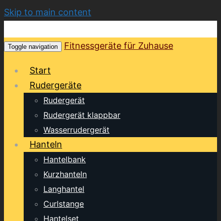
Skip to main content
Fitnessgeräte für Zuhause
Toggle navigation
Start
Rudergeräte
Rudergerät
Rudergerät klappbar
Wasserrudergerät
Hanteln
Hantelbank
Kurzhanteln
Langhantel
Curlstange
Hantelset