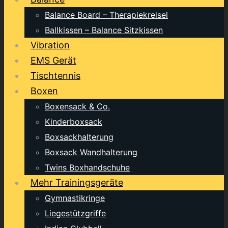
Balance Board – Therapiekreisel
Ballkissen – Balance Sitzkissen
Vibration
EMS Gerät
Tischtennis
Boxen
Boxensack & Co.
Kinderboxsack
Boxsackhalterung
Boxsack Wandhalterung
Twins Boxhandschuhe
Mehr Trainingsgeräte
Gymnastikringe
Liegestützgriffe