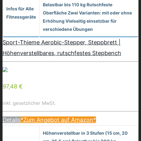
Belastbar bis 110 kg Rutschfeste
Infos für Alle
Oberfläche Zwei Varianten: mit oder ohne
Fitnessgeräte
Erhöhung Vielseitig einsetzbar für
verschiedene Übungen
Sport-Thieme Aerobic-Stepper, Steppbrett |
Höhenverstellbares, rutschfestes Stepbench
97,48 €
inkl. gesetzlicher MwSt.
Details
*Zum Angebot auf Amazon*
Höhenverstellbar in 3 Stufen (15 cm, 20