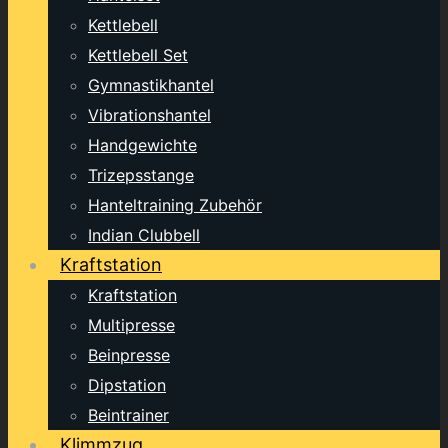
Kettlebell
Kettlebell Set
Gymnastikhantel
Vibrationshantel
Handgewichte
Trizepsstange
Hanteltraining Zubehör
Indian Clubbell
Kraftstation
Kraftstation
Multipresse
Beinpresse
Dipstation
Beintrainer
Klimmzug