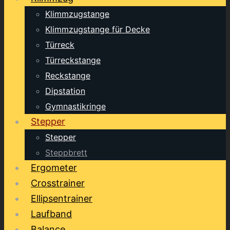
Klimmzugstange
Klimmzugstange für Decke
Türreck
Türreckstange
Reckstange
Dipstation
Gymnastikringe
Stepper
Stepper
Steppbrett
Ergometer
Crosstrainer
Ellipsentrainer
Laufband
Balance