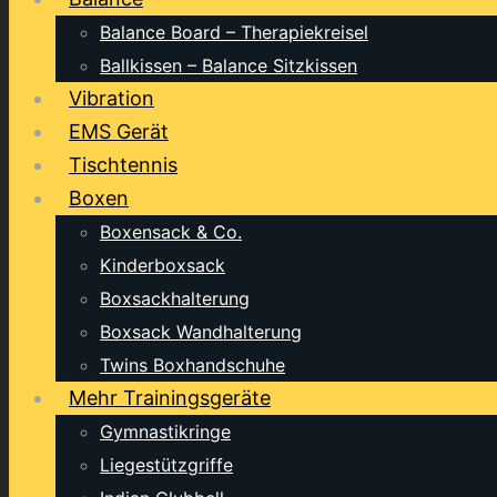
Balance Board – Therapiekreisel
Ballkissen – Balance Sitzkissen
Vibration
EMS Gerät
Tischtennis
Boxen
Boxensack & Co.
Kinderboxsack
Boxsackhalterung
Boxsack Wandhalterung
Twins Boxhandschuhe
Mehr Trainingsgeräte
Gymnastikringe
Liegestützgriffe