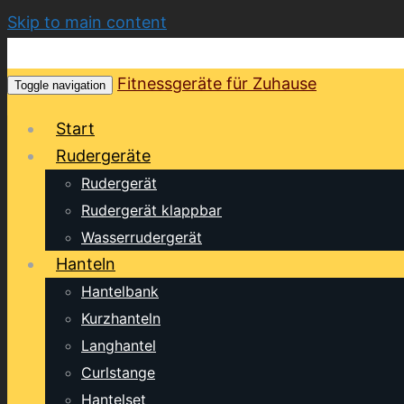
Skip to main content
Fitnessgeräte für Zuhause
Toggle navigation
Start
Rudergeräte
Rudergerät
Rudergerät klappbar
Wasserrudergerät
Hanteln
Hantelbank
Kurzhanteln
Langhantel
Curlstange
Hantelset