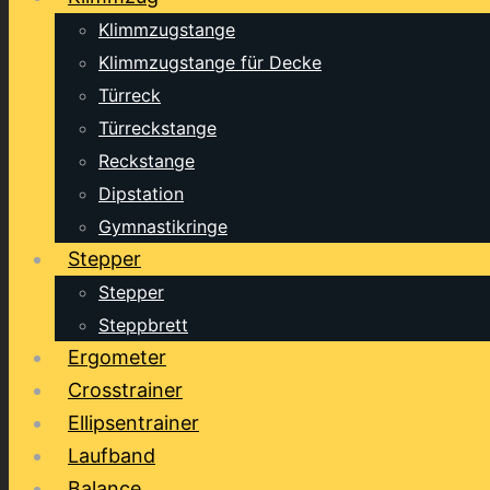
Klimmzugstange
Klimmzugstange für Decke
Türreck
Türreckstange
Reckstange
Dipstation
Gymnastikringe
Stepper
Stepper
Steppbrett
Ergometer
Crosstrainer
Ellipsentrainer
Laufband
Balance