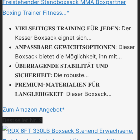
Freistehender Standboxsack MMA Boxpartner
Boxing Trainer Fitness...*
𝐕𝐈𝐄𝐋𝐒𝐄𝐈𝐓𝐈𝐆𝐄𝐒 𝐓𝐑𝐀𝐈𝐍𝐈𝐍𝐆 𝐅Ü𝐑 𝐉𝐄𝐃𝐄𝐍: Der
Kesser Boxsack eignet sich...
𝐀𝐍𝐏𝐀𝐒𝐒𝐁𝐀𝐑𝐄 𝐆𝐄𝐖𝐈𝐂𝐇𝐓𝐒𝐎𝐏𝐓𝐈𝐎𝐍𝐄𝐍: Dieser
Boxsack bietet die Möglichkeit, ihn mit...
Ü𝐁𝐄𝐑𝐑𝐀𝐆𝐄𝐍𝐃𝐄 𝐒𝐓𝐀𝐁𝐈𝐋𝐈𝐓Ä𝐓 𝐔𝐍𝐃
𝐒𝐈𝐂𝐇𝐄𝐑𝐇𝐄𝐈𝐓: Die robuste...
𝐏𝐑𝐄𝐌𝐈𝐔𝐌-𝐌𝐀𝐓𝐄𝐑𝐈𝐀𝐋𝐈𝐄𝐍 𝐅Ü𝐑
𝐋𝐀𝐍𝐆𝐋𝐄𝐁𝐈𝐆𝐊𝐄𝐈𝐓: Dieser Boxsack...
Zum Amazon Angebot*
Bestseller Nr. 9