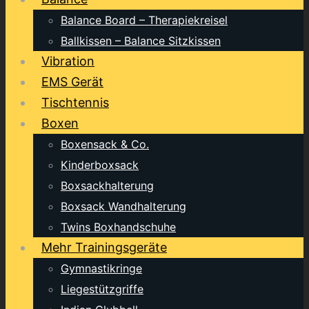
Balance Board – Therapiekreisel
Ballkissen – Balance Sitzkissen
Vibration
EMS Gerät
Tischtennis
Boxen
Boxensack & Co.
Kinderboxsack
Boxsackhalterung
Boxsack Wandhalterung
Twins Boxhandschuhe
Mehr Trainingsgeräte
Gymnastikringe
Liegestützgriffe