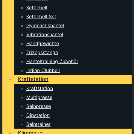
Kettlebell
Kettlebell Set
Gymnastikhantel
Vibrationshantel
Handgewichte
Trizepsstange
Hanteltraining Zubehör
Indian Clubbell
Kraftstation
Kraftstation
Multipresse
Beinpresse
Dipstation
Beintrainer
Klimmzug