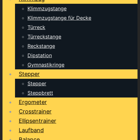
Klimmzugstange
Klimmzugstange für Decke
Türreck
Türreckstange
Reckstange
Dipstation
Gymnastikringe
Stepper
Stepper
Steppbrett
Ergometer
Crosstrainer
Ellipsentrainer
Laufband
Balance