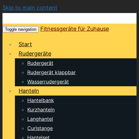
Skip to main content
Fitnessgeräte für Zuhause
Toggle navigation
Start
Rudergeräte
Rudergerät
Rudergerät klappbar
Wasserrudergerät
Hanteln
Hantelbank
Kurzhanteln
Langhantel
Curlstange
Hantelset