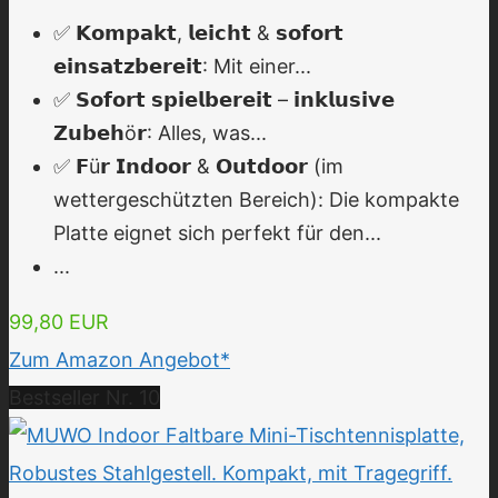
✅ 𝗞𝗼𝗺𝗽𝗮𝗸𝘁, 𝗹𝗲𝗶𝗰𝗵𝘁 & 𝘀𝗼𝗳𝗼𝗿𝘁
𝗲𝗶𝗻𝘀𝗮𝘁𝘇𝗯𝗲𝗿𝗲𝗶𝘁: Mit einer...
✅ 𝗦𝗼𝗳𝗼𝗿𝘁 𝘀𝗽𝗶𝗲𝗹𝗯𝗲𝗿𝗲𝗶𝘁 – 𝗶𝗻𝗸𝗹𝘂𝘀𝗶𝘃𝗲
𝗭𝘂𝗯𝗲𝗵ö𝗿: Alles, was...
✅ 𝗙ü𝗿 𝗜𝗻𝗱𝗼𝗼𝗿 & 𝗢𝘂𝘁𝗱𝗼𝗼𝗿 (im
wettergeschützten Bereich): Die kompakte
Platte eignet sich perfekt für den...
...
99,80 EUR
Zum Amazon Angebot*
Bestseller Nr. 10