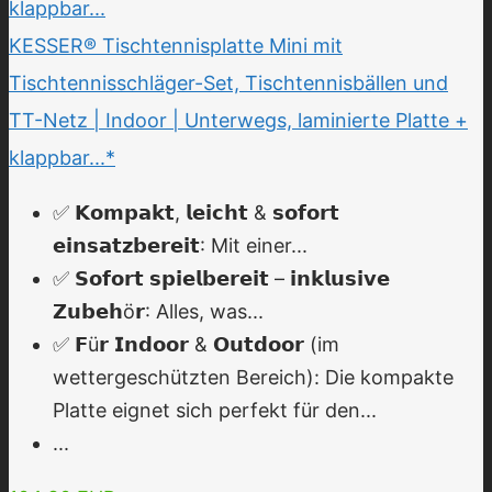
KESSER® Tischtennisplatte Mini mit
Tischtennisschläger-Set, Tischtennisbällen und
TT-Netz | Indoor | Unterwegs, laminierte Platte +
klappbar...*
✅ 𝗞𝗼𝗺𝗽𝗮𝗸𝘁, 𝗹𝗲𝗶𝗰𝗵𝘁 & 𝘀𝗼𝗳𝗼𝗿𝘁
𝗲𝗶𝗻𝘀𝗮𝘁𝘇𝗯𝗲𝗿𝗲𝗶𝘁: Mit einer...
✅ 𝗦𝗼𝗳𝗼𝗿𝘁 𝘀𝗽𝗶𝗲𝗹𝗯𝗲𝗿𝗲𝗶𝘁 – 𝗶𝗻𝗸𝗹𝘂𝘀𝗶𝘃𝗲
𝗭𝘂𝗯𝗲𝗵ö𝗿: Alles, was...
✅ 𝗙ü𝗿 𝗜𝗻𝗱𝗼𝗼𝗿 & 𝗢𝘂𝘁𝗱𝗼𝗼𝗿 (im
wettergeschützten Bereich): Die kompakte
Platte eignet sich perfekt für den...
...