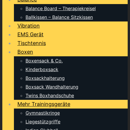
Balance Board – Therapiekreisel
Ballkissen – Balance Sitzkissen
Vibration
EMS Gerät
Tischtennis
Boxen
Boxensack & Co.
Kinderboxsack
Boxsackhalterung
Boxsack Wandhalterung
Twins Boxhandschuhe
Mehr Trainingsgeräte
Gymnastikringe
Liegestützgriffe