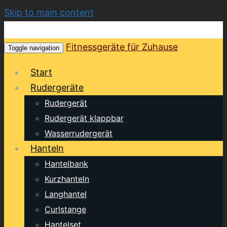
Skip to main content
Fitnessgeräte für Zuhause
Toggle navigation
Start
Rudergeräte
Rudergerät
Rudergerät klappbar
Wasserrudergerät
Hanteln
Hantelbank
Kurzhanteln
Langhantel
Curlstange
Hantelset