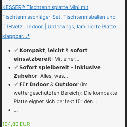
KESSER® Tischtennisplatte Mini mit
Tischtennisschläger-Set, Tischtennisbällen und
TT-Netz | Indoor | Unterwegs, laminierte Platte +
klappbar...*
✅ 𝗞𝗼𝗺𝗽𝗮𝗸𝘁, 𝗹𝗲𝗶𝗰𝗵𝘁 & 𝘀𝗼𝗳𝗼𝗿𝘁
𝗲𝗶𝗻𝘀𝗮𝘁𝘇𝗯𝗲𝗿𝗲𝗶𝘁: Mit einer...
✅ 𝗦𝗼𝗳𝗼𝗿𝘁 𝘀𝗽𝗶𝗲𝗹𝗯𝗲𝗿𝗲𝗶𝘁 – 𝗶𝗻𝗸𝗹𝘂𝘀𝗶𝘃𝗲
𝗭𝘂𝗯𝗲𝗵ö𝗿: Alles, was...
✅ 𝗙ü𝗿 𝗜𝗻𝗱𝗼𝗼𝗿 & 𝗢𝘂𝘁𝗱𝗼𝗼𝗿 (im
wettergeschützten Bereich): Die kompakte
Platte eignet sich perfekt für den...
...
104,80 EUR