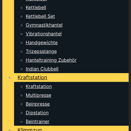
Kettlebell
Kettlebell Set
Gymnastikhantel
Vibrationshantel
Handgewichte
Trizepsstange
Hanteltraining Zubehör
Indian Clubbell
Kraftstation
Kraftstation
Multipresse
Beinpresse
Dipstation
Beintrainer
Klimmzug