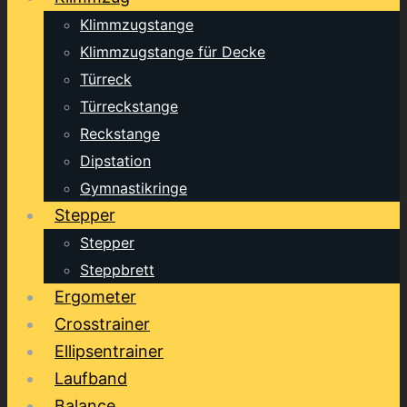
Klimmzugstange
Klimmzugstange für Decke
Türreck
Türreckstange
Reckstange
Dipstation
Gymnastikringe
Stepper
Stepper
Steppbrett
Ergometer
Crosstrainer
Ellipsentrainer
Laufband
Balance