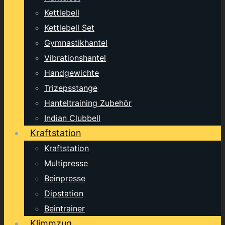
Kettlebell
Kettlebell Set
Gymnastikhantel
Vibrationshantel
Handgewichte
Trizepsstange
Hanteltraining Zubehör
Indian Clubbell
Kraftstation
Kraftstation
Multipresse
Beinpresse
Dipstation
Beintrainer
Klimmzug