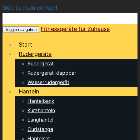
Skip to main content
Fitnessgeräte für Zuhause
Toggle navigation
Start
Rudergeräte
Rudergerät
Rudergerät klappbar
Wasserrudergerät
Hanteln
Hantelbank
Kurzhanteln
Langhantel
Curlstange
Hantelset