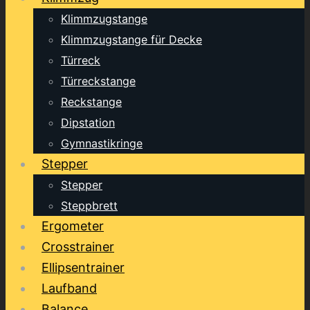
Klimmzugstange
Klimmzugstange für Decke
Türreck
Türreckstange
Reckstange
Dipstation
Gymnastikringe
Stepper
Stepper
Steppbrett
Ergometer
Crosstrainer
Ellipsentrainer
Laufband
Balance