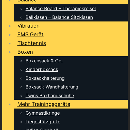
Balance Board – Therapiekreisel
Ballkissen – Balance Sitzkissen
Vibration
EMS Gerät
Tischtennis
Boxen
Boxensack & Co.
Kinderboxsack
Boxsackhalterung
Boxsack Wandhalterung
Twins Boxhandschuhe
Mehr Trainingsgeräte
Gymnastikringe
Liegestützgriffe