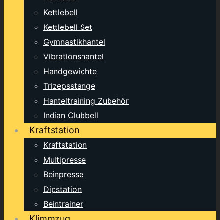
Kettlebell
Kettlebell Set
Gymnastikhantel
Vibrationshantel
Handgewichte
Trizepsstange
Hanteltraining Zubehör
Indian Clubbell
Kraftstation
Kraftstation
Multipresse
Beinpresse
Dipstation
Beintrainer
Klimmzug