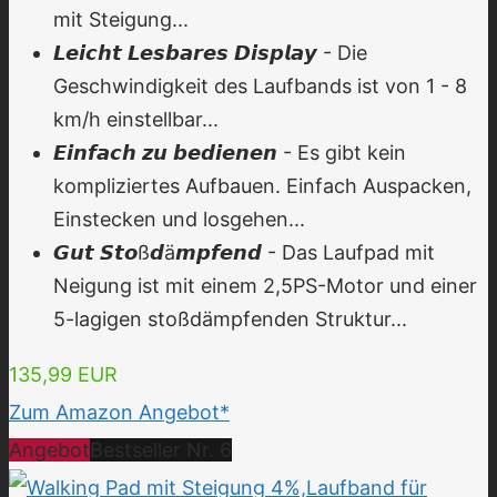
mit Steigung...
𝙇𝙚𝙞𝙘𝙝𝙩 𝙇𝙚𝙨𝙗𝙖𝙧𝙚𝙨 𝘿𝙞𝙨𝙥𝙡𝙖𝙮 - Die
Geschwindigkeit des Laufbands ist von 1 - 8
km/h einstellbar...
𝙀𝙞𝙣𝙛𝙖𝙘𝙝 𝙯𝙪 𝙗𝙚𝙙𝙞𝙚𝙣𝙚𝙣 - Es gibt kein
kompliziertes Aufbauen. Einfach Auspacken,
Einstecken und losgehen...
𝙂𝙪𝙩 𝙎𝙩𝙤ß𝙙ä𝙢𝙥𝙛𝙚𝙣𝙙 - Das Laufpad mit
Neigung ist mit einem 2,5PS-Motor und einer
5-lagigen stoßdämpfenden Struktur...
135,99 EUR
Zum Amazon Angebot*
Angebot
Bestseller Nr. 6