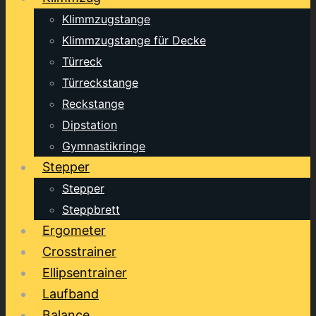
Klimmzugstange
Klimmzugstange für Decke
Türreck
Türreckstange
Reckstange
Dipstation
Gymnastikringe
Stepper
Stepper
Steppbrett
Ergometer
Crosstrainer
Ellipsentrainer
Laufband
Balance