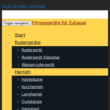
Skip to main content
Fitnessgeräte für Zuhause
Toggle navigation
Start
Rudergeräte
Rudergerät
Rudergerät klappbar
Wasserrudergerät
Hanteln
Hantelbank
Kurzhanteln
Langhantel
Curlstange
Hantelset