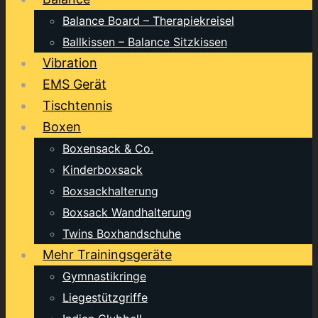
Balance Board – Therapiekreisel
Ballkissen – Balance Sitzkissen
Vibration
EMS Gerät
Tischtennis
Boxen
Boxensack & Co.
Kinderboxsack
Boxsackhalterung
Boxsack Wandhalterung
Twins Boxhandschuhe
Mehr Trainingsgeräte
Gymnastikringe
Liegestützgriffe