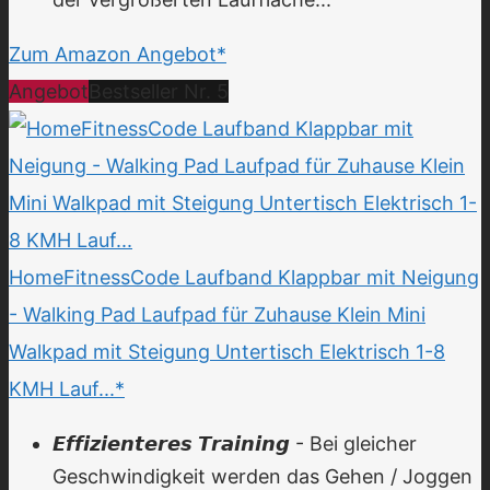
Zum Amazon Angebot*
Angebot
Bestseller Nr. 5
HomeFitnessCode Laufband Klappbar mit Neigung
- Walking Pad Laufpad für Zuhause Klein Mini
Walkpad mit Steigung Untertisch Elektrisch 1-8
KMH Lauf...*
𝙀𝙛𝙛𝙞𝙯𝙞𝙚𝙣𝙩𝙚𝙧𝙚𝙨 𝙏𝙧𝙖𝙞𝙣𝙞𝙣𝙜 - Bei gleicher
Geschwindigkeit werden das Gehen / Joggen