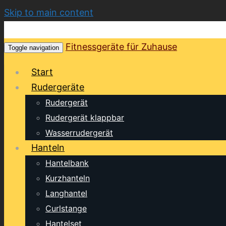
Skip to main content
Fitnessgeräte für Zuhause
Toggle navigation
Start
Rudergeräte
Rudergerät
Rudergerät klappbar
Wasserrudergerät
Hanteln
Hantelbank
Kurzhanteln
Langhantel
Curlstange
Hantelset