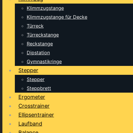
Klimmzugstange
Klimmzugstange für Decke
Türreck
Türreckstange
Reckstange
Dipstation
Gymnastikringe
Stepper
Stepper
Steppbrett
Ergometer
Crosstrainer
Ellipsentrainer
Laufband
Balance