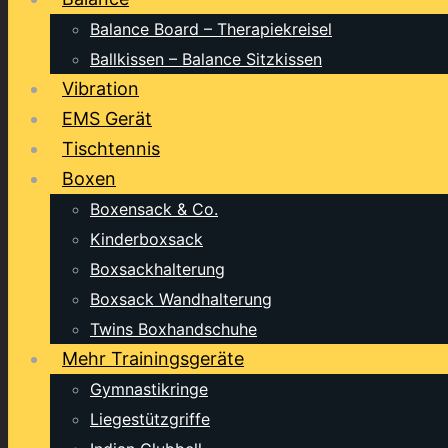
Balance Board – Therapiekreisel
Ballkissen – Balance Sitzkissen
Vibration
EMS Gerät
Tischtennis
Boxen
Boxensack & Co.
Kinderboxsack
Boxsackhalterung
Boxsack Wandhalterung
Twins Boxhandschuhe
Mehr Trainingsgeräte
Gymnastikringe
Liegestützgriffe