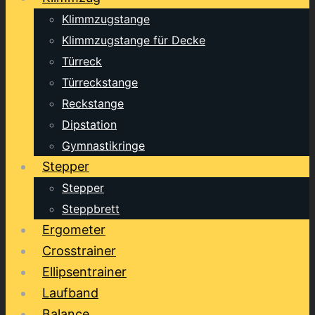
Klimmzugstange
Klimmzugstange für Decke
Türreck
Türreckstange
Reckstange
Dipstation
Gymnastikringe
Stepper
Stepper
Steppbrett
Ergometer
Crosstrainer
Ellipsentrainer
Laufband
Balance