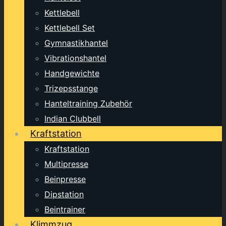
Kettlebell
Kettlebell Set
Gymnastikhantel
Vibrationshantel
Handgewichte
Trizepsstange
Hanteltraining Zubehör
Indian Clubbell
Kraftstation
Kraftstation
Multipresse
Beinpresse
Dipstation
Beintrainer
Klimmzug