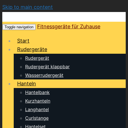
Skip to main content
Fitnessgeräte für Zuhause
Toggle navigation
Start
Rudergeräte
Rudergerät
Rudergerät klappbar
Wasserrudergerät
Hanteln
Hantelbank
Kurzhanteln
Langhantel
Curlstange
Hantelset