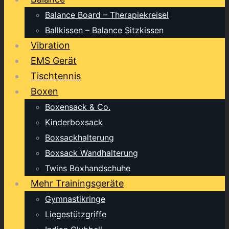
Balance Board – Therapiekreisel
Ballkissen – Balance Sitzkissen
Vibration
EMS Gerät
Tischtennis
Boxen
Boxensack & Co.
Kinderboxsack
Boxsackhalterung
Boxsack Wandhalterung
Twins Boxhandschuhe
Mehr Trainingsgeräte
Gymnastikringe
Liegestützgriffe