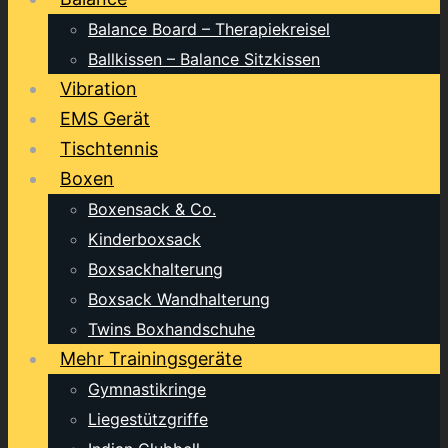
Balance Board – Therapiekreisel
Ballkissen – Balance Sitzkissen
Vibration
EMS Gerät
Tischtennis
Boxen
Boxensack & Co.
Kinderboxsack
Boxsackhalterung
Boxsack Wandhalterung
Twins Boxhandschuhe
Mehr Trainingsgeräte
Gymnastikringe
Liegestützgriffe