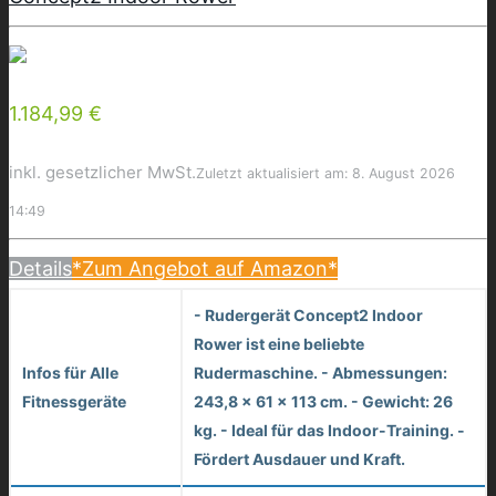
1.184,99 €
inkl. gesetzlicher MwSt.
Zuletzt aktualisiert am: 8. August 2026
14:49
Details
*Zum Angebot auf Amazon*
- Rudergerät Concept2 Indoor
Rower ist eine beliebte
Infos für Alle
Rudermaschine. - Abmessungen:
Fitnessgeräte
243,8 x 61 x 113 cm. - Gewicht: 26
kg. - Ideal für das Indoor-Training. -
Fördert Ausdauer und Kraft.