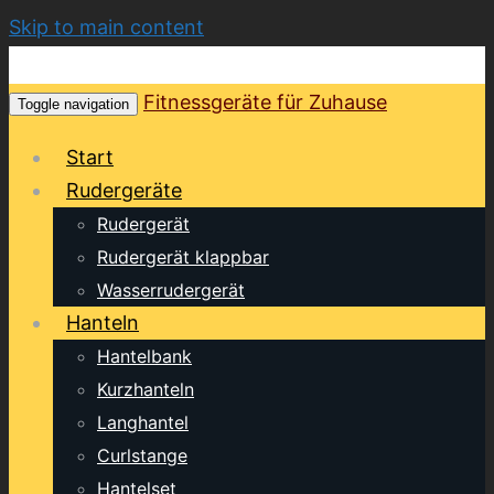
Skip to main content
Fitnessgeräte für Zuhause
Toggle navigation
Start
Rudergeräte
Rudergerät
Rudergerät klappbar
Wasserrudergerät
Hanteln
Hantelbank
Kurzhanteln
Langhantel
Curlstange
Hantelset