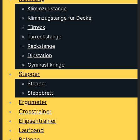
Klimmzugstange
Klimmzugstange für Decke
Türreck
Türreckstange
Reckstange
Dipstation
Gymnastikringe
Stepper
Stepper
Steppbrett
Ergometer
Crosstrainer
Ellipsentrainer
Laufband
Balance