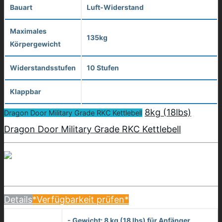
Bauart
Luft-Widerstand
Maximales
135kg
Körpergewicht
Widerstandsstufen
10 Stufen
Klappbar
8kg (18lbs)
Dragon Door Military Grade RKC Kettlebell
Dragon Door Military Grade RKC Kettlebell
Details
*Verfügbarkeit prüfen*
- Gewicht: 8 kg (18 lbs) für Anfänger