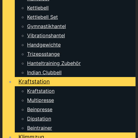
Kettlebell
Kettlebell Set
Gymnastikhantel
Vibrationshantel
Handgewichte
Trizepsstange
Hanteltraining Zubehör
Indian Clubbell
Kraftstation
Kraftstation
Multipresse
Beinpresse
Dipstation
Beintrainer
Klimmzug