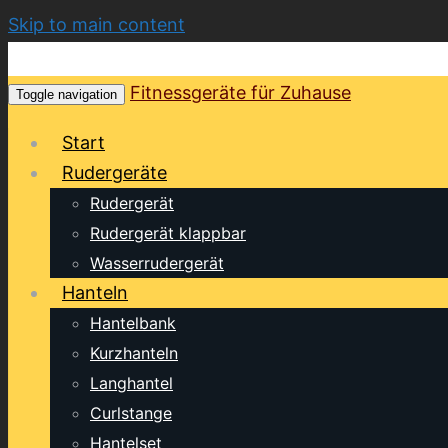
Skip to main content
Fitnessgeräte für Zuhause
Toggle navigation
Start
Rudergeräte
Rudergerät
Rudergerät klappbar
Wasserrudergerät
Hanteln
Hantelbank
Kurzhanteln
Langhantel
Curlstange
Hantelset