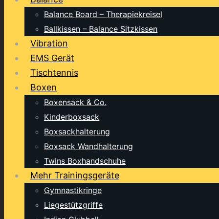
Balance Board – Therapiekreisel
Ballkissen – Balance Sitzkissen
Vibration
EMS Gerät
Tischtennis
Boxen
Boxensack & Co.
Kinderboxsack
Boxsackhalterung
Boxsack Wandhalterung
Twins Boxhandschuhe
Mehr Trainingsgeräte
Gymnastikringe
Liegestützgriffe