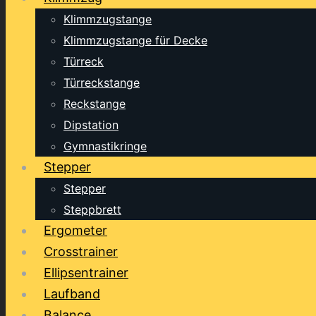
Klimmzugstange
Klimmzugstange für Decke
Türreck
Türreckstange
Reckstange
Dipstation
Gymnastikringe
Stepper
Stepper
Steppbrett
Ergometer
Crosstrainer
Ellipsentrainer
Laufband
Balance