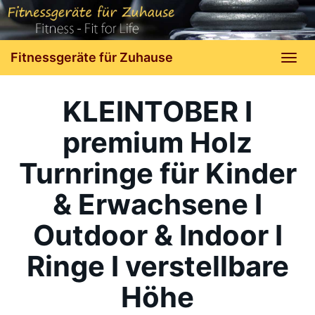
Skip
to
Fitnessgeräte für Zuhause
main
Tog
content
navi
KLEINTOBER I
premium Holz
Turnringe für Kinder
& Erwachsene I
Outdoor & Indoor I
Ringe I verstellbare
Höhe