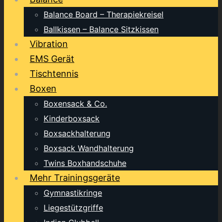
Balance Board – Therapiekreisel
Ballkissen – Balance Sitzkissen
Vibration
EMS Gerät
Tischtennis
Boxen
Boxensack & Co.
Kinderboxsack
Boxsackhalterung
Boxsack Wandhalterung
Twins Boxhandschuhe
Mehr Trainingsgeräte
Gymnastikringe
Liegestützgriffe