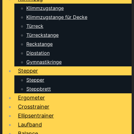
Klimmzugstange
Klimmzugstange für Decke
Türreck
Türreckstange
Reckstange
Dipstation
Gymnastikringe
Stepper
Stepper
Steppbrett
Ergometer
Crosstrainer
Ellipsentrainer
Laufband
Balance