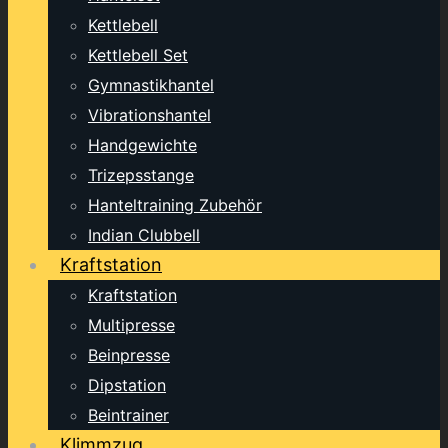
Kettlebell
Kettlebell Set
Gymnastikhantel
Vibrationshantel
Handgewichte
Trizepsstange
Hanteltraining Zubehör
Indian Clubbell
Kraftstation
Kraftstation
Multipresse
Beinpresse
Dipstation
Beintrainer
Klimmzug