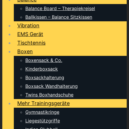
Balance Board – Therapiekreisel
Ballkissen – Balance Sitzkissen
Vibration
EMS Gerät
Tischtennis
Boxen
Boxensack & Co.
Kinderboxsack
Boxsackhalterung
Boxsack Wandhalterung
Twins Boxhandschuhe
Mehr Trainingsgeräte
Gymnastikringe
Liegestützgriffe