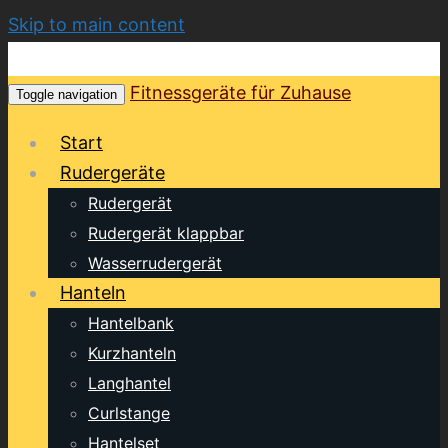
Skip to main content
Fitnessgeräte für Zuhause
Toggle navigation
Start
Rudergeräte
Rudergerät
Rudergerät klappbar
Wasserrudergerät
Hanteln
Hantelbank
Kurzhanteln
Langhantel
Curlstange
Hantelset