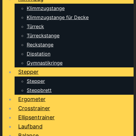
Klimmzugstange
Klimmzugstange für Decke
Türreck
Türreckstange
Reckstange
Dipstation
Gymnastikringe
Stepper
Stepper
Steppbrett
Ergometer
Crosstrainer
Ellipsentrainer
Laufband
Balance