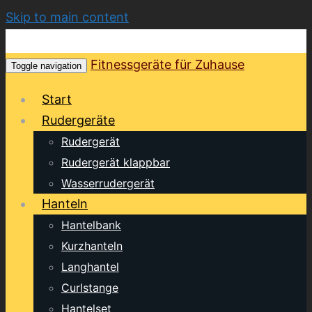
Skip to main content
Fitnessgeräte für Zuhause
Toggle navigation
Start
Rudergeräte
Rudergerät
Rudergerät klappbar
Wasserrudergerät
Hanteln
Hantelbank
Kurzhanteln
Langhantel
Curlstange
Hantelset