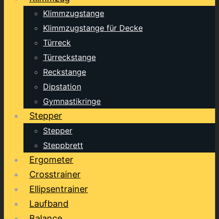
Klimmzugstange
Klimmzugstange für Decke
Türreck
Türreckstange
Reckstange
Dipstation
Gymnastikringe
Stepper
Stepper
Steppbrett
Ergometer
Crosstrainer
Ellipsentrainer
Laufband
Balance