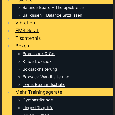
Balance Board – Therapiekreisel
Ballkissen – Balance Sitzkissen
Vibration
EMS Gerät
Tischtennis
Boxen
Boxensack & Co.
Kinderboxsack
Boxsackhalterung
Boxsack Wandhalterung
Twins Boxhandschuhe
Mehr Trainingsgeräte
Gymnastikringe
Liegestützgriffe