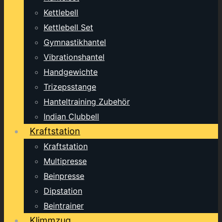
Kettlebell
Kettlebell Set
Gymnastikhantel
Vibrationshantel
Handgewichte
Trizepsstange
Hanteltraining Zubehör
Indian Clubbell
Kraftstation
Kraftstation
Multipresse
Beinpresse
Dipstation
Beintrainer
Klimmzug