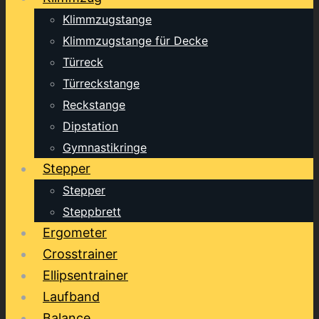
Klimmzugstange
Klimmzugstange für Decke
Türreck
Türreckstange
Reckstange
Dipstation
Gymnastikringe
Stepper
Stepper
Steppbrett
Ergometer
Crosstrainer
Ellipsentrainer
Laufband
Balance