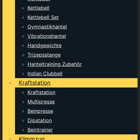
Kettlebell
Kettlebell Set
Gymnastikhantel
Vibrationshantel
Handgewichte
Trizepsstange
Hanteltraining Zubehör
Indian Clubbell
Kraftstation
Kraftstation
Multipresse
Beinpresse
Dipstation
Beintrainer
Klimmzug