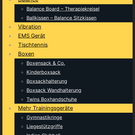
Balance Board – Therapiekreisel
Ballkissen – Balance Sitzkissen
Vibration
EMS Gerät
Tischtennis
Boxen
Boxensack & Co.
Kinderboxsack
Boxsackhalterung
Boxsack Wandhalterung
Twins Boxhandschuhe
Mehr Trainingsgeräte
Gymnastikringe
Liegestützgriffe