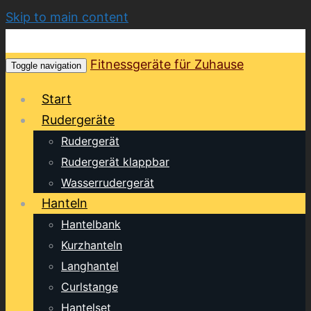
Skip to main content
Fitnessgeräte für Zuhause
Toggle navigation
Start
Rudergeräte
Rudergerät
Rudergerät klappbar
Wasserrudergerät
Hanteln
Hantelbank
Kurzhanteln
Langhantel
Curlstange
Hantelset