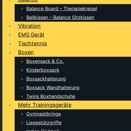
Balance Board – Therapiekreisel
Ballkissen – Balance Sitzkissen
Vibration
EMS Gerät
Tischtennis
Boxen
Boxensack & Co.
Kinderboxsack
Boxsackhalterung
Boxsack Wandhalterung
Twins Boxhandschuhe
Mehr Trainingsgeräte
Gymnastikringe
Liegestützgriffe