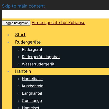
Skip to main content
Fitnessgeräte für Zuhause
Toggle navigation
Start
Rudergeräte
Rudergerät
Rudergerät klappbar
Wasserrudergerät
Hanteln
Hantelbank
Kurzhanteln
Langhantel
Curlstange
Hantelset