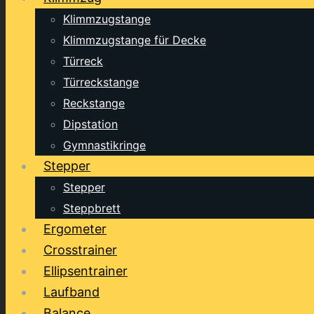
Klimmzugstange
Klimmzugstange für Decke
Türreck
Türreckstange
Reckstange
Dipstation
Gymnastikringe
Stepper
Stepper
Steppbrett
Ergometer
Crosstrainer
Ellipsentrainer
Laufband
Balance