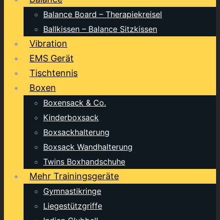
Balance Board – Therapiekreisel
Ballkissen – Balance Sitzkissen
Vibration
EMS Gerät
Tischtennis
Boxen
Boxensack & Co.
Kinderboxsack
Boxsackhalterung
Boxsack Wandhalterung
Twins Boxhandschuhe
Mehr Trainingsgeräte
Gymnastikringe
Liegestützgriffe