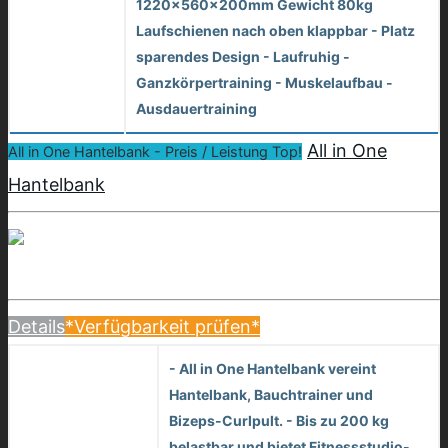
1220x560x200mm Gewicht 80kg
Laufschienen nach oben klappbar - Platz
sparendes Design - Laufruhig -
Ganzkörpertraining - Muskelaufbau -
Ausdauertraining
All in One
All in One Hantelbank - Preis / Leistung Top!
Hantelbank
Details
*Verfügbarkeit prüfen*
- All in One Hantelbank vereint
Hantelbank, Bauchtrainer und
Bizeps-Curlpult. - Bis zu 200 kg
belastbar und bietet Fitnessstudio-