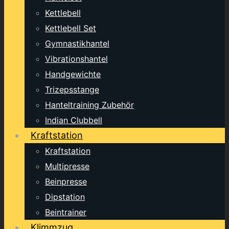
Kettlebell
Kettlebell Set
Gymnastikhantel
Vibrationshantel
Handgewichte
Trizepsstange
Hanteltraining Zubehör
Indian Clubbell
Kraftstation
Kraftstation
Multipresse
Beinpresse
Dipstation
Beintrainer
Klimmzug