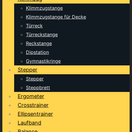
Klimmzugstange
Klimmzugstange für Decke
Türreck
Türreckstange
Reckstange
Dipstation
Gymnastikringe
Stepper
Stepper
Steppbrett
Ergometer
Crosstrainer
Ellipsentrainer
Laufband
Balance