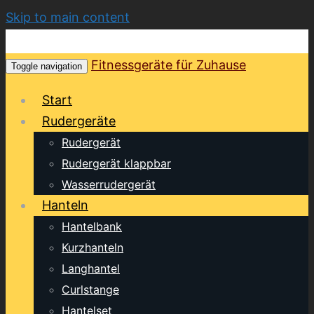
Skip to main content
Fitnessgeräte für Zuhause
Toggle navigation
Start
Rudergeräte
Rudergerät
Rudergerät klappbar
Wasserrudergerät
Hanteln
Hantelbank
Kurzhanteln
Langhantel
Curlstange
Hantelset